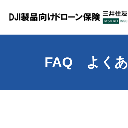
賠償保険
FAQ よく
機体保険